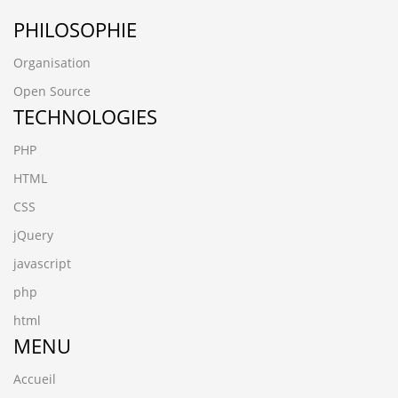
PHILOSOPHIE
Organisation
Open Source
TECHNOLOGIES
PHP
HTML
CSS
jQuery
javascript
php
html
MENU
Accueil