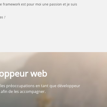
de framework est pour moi une passion et je suis
pas
!
eloppeur web
pales préoccupations en tant que développeur
 afin de les accompagner.