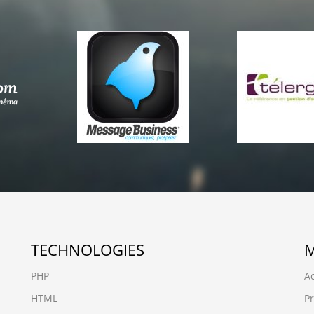
TECHNOLOGIES
PHP
Ac
HTML
Pr