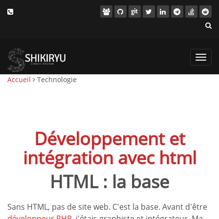
Toggl
navig
Accueil
Technologie
Développement et
intégration avec html
HTML : la base
Sans HTML, pas de site web. C'est la base. Avant d'être
développeur PHP
, j'étais graphiste et intégrateur. Ma