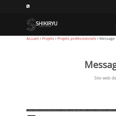
Accueil
Projets
Projets professionnels
Message 
Messag
Site web d