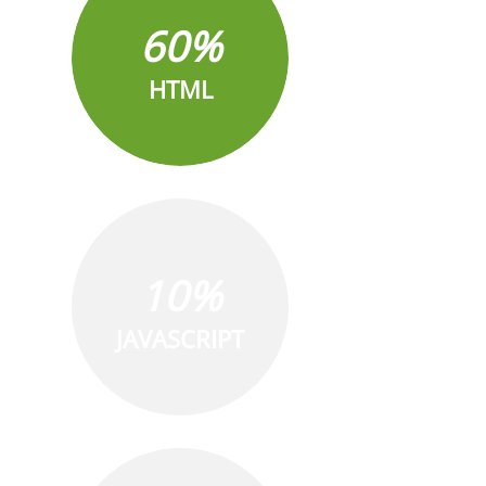
60%
HTML
10%
JAVASCRIPT