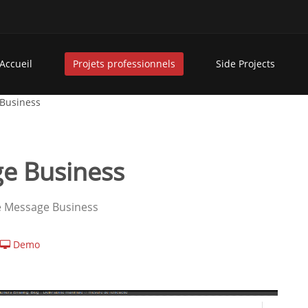
Accueil
Projets professionnels
Side Projects
Business
e Business
e Message Business
Demo