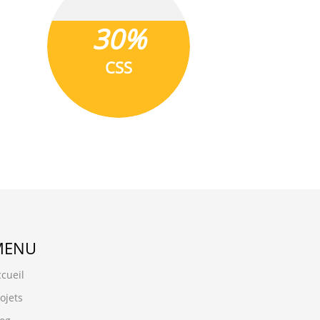
30%
CSS
MENU
cueil
ojets